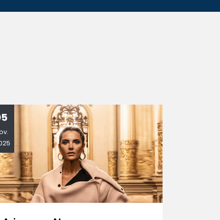
05
10
ov.
Oct.
025
2025