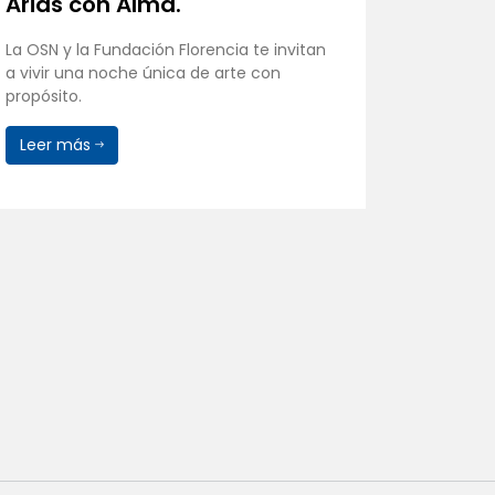
Arias con Alma.
Conci
Itaug
La OSN y la Fundación Florencia te invitan
a vivir una noche única de arte con
La Orque
propósito.
homenaje
del Rosar
Leer más
Leer 