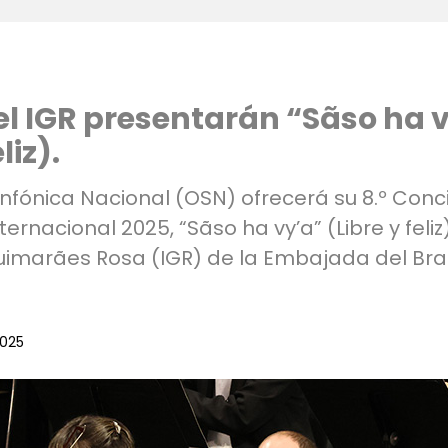
el IGR presentarán “Sãso ha 
liz).
nfónica Nacional (OSN) ofrecerá su 8.º Conci
rnacional 2025, “Sãso ha vy’a” (Libre y feliz
Guimarães Rosa (IGR) de la Embajada del Bras
2025