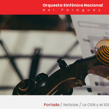
Orquesta Sinfónica Nacional
del Paraguay
Portada
/ Noticias / La OSN y el IG