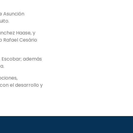
de Asunción
uito.
ánchez Haase, y
o Rafael Cesário
an Escobar; además
a.
ociones,
on el desarrollo y