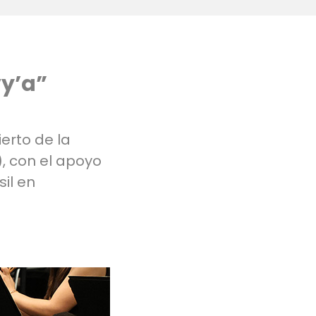
vy’a”
erto de la
), con el apoyo
il en