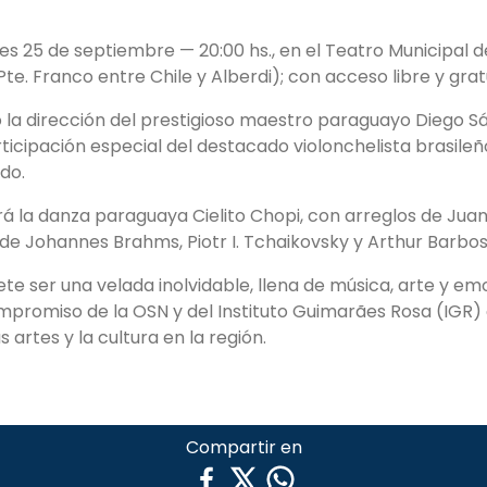
eves 25 de septiembre — 20:00 hs., en el Teatro Municipal 
Pte. Franco entre Chile y Alberdi); con acceso libre y grat
 la dirección del prestigioso maestro paraguayo Diego S
ticipación especial del destacado violonchelista brasileñ
do.
uirá la danza paraguaya Cielito Chopi, con arreglos de Ju
3 de Johannes Brahms, Piotr I. Tchaikovsky y Arthur Barbos
e ser una velada inolvidable, llena de música, arte y em
promiso de la OSN y del Instituto Guimarães Rosa (IGR) c
 artes y la cultura en la región.
Compartir en