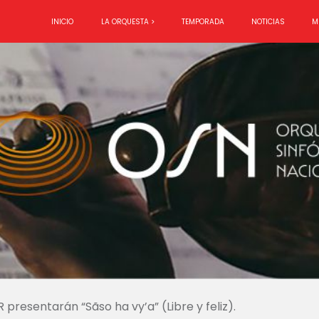
INICIO
LA ORQUESTA >
TEMPORADA
NOTICIAS
M
R presentarán “Sãso ha vy’a” (Libre y feliz).