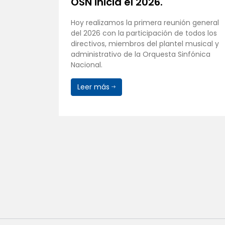
mpacto
OSN inicia el 2026.
Hoy realizamos la primera reunión general
del 2026 con la participación de todos los
SN), bajo
directivos, miembros del plantel musical y
,
administrativo de la Orquesta Sinfónica
ística de
Nacional.
orial y
Leer más