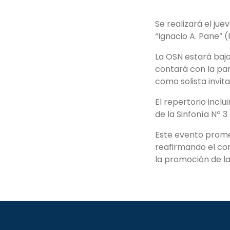
Se realizará el ju
“Ignacio A. Pane” (
La OSN estará bajo
contará con la par
como solista invita
El repertorio incl
de la Sinfonía Nº 
Este evento promet
reafirmando el com
la promoción de las